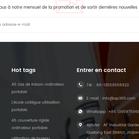
ous à notre mensuel de la promotion et de sortir dernières nouvelles
Hot tags
Entrer en contact
A5 cas de liaison ordinateur
Tél. :
86-13559556923
portable
E-mail :
info@ap365.com
L'école collègue utilisation
portable
Whatsapp :
+86 139597596
A5 couverture rigide
Ajouter : AP Industrial Garde
ordinateur portable
Quetang East District, Jinjian
utilisation de bureau