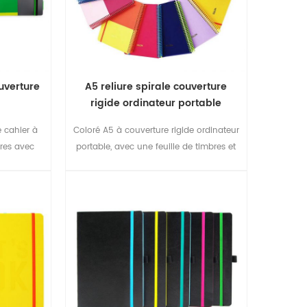
ouverture
A5 reliure spirale couverture
rigide ordinateur portable
e cahier à
Coloré A5 à couverture rigide ordinateur
ires avec
portable, avec une feuille de timbres et
tourner à
élastique de fermeture
 ordinateur
ollege teen