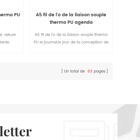
thermo PU
A5 fil de l'o de la liaison souple
thermo PU agenda
. reliure
A5 fil de l'o de la liaison souple thermo
lante.
PU le journal,le jour de la conception de
page,bon pour vous de faire tous les
jours d'enregistrement
Un total de
63
pages
letter