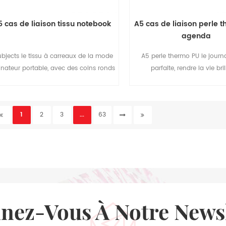
5 cas de liaison tissu notebook
A5 cas de liaison perle 
agenda
ubjects le tissu à carreaux de la mode
A5 perle thermo PU le journal
inateur portable, avec des coins ronds
parfaite, rendre la vie bril
 élastique de fermeture, facile à gérer
votre travail.
1
2
3
...
63
nnez-Vous À Notre News