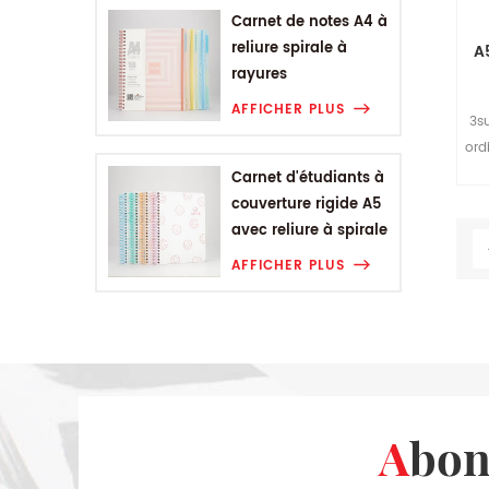
Carnet de notes A4 à
reliure spirale à
A
rayures
géométriques
AFFICHER PLUS
3s
ord
et
Carnet d'étudiants à
couverture rigide A5
avec reliure à spirale
Smiling Range
AFFICHER PLUS
Abo