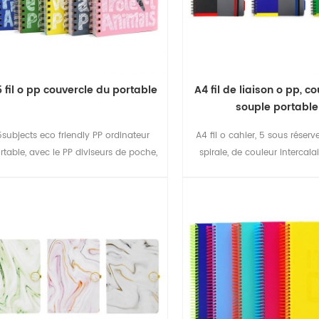
 fil o pp couvercle du portable
A4 fil de liaison o pp, c
souple portable
5subjects eco friendly PP ordinateur
A4 fil o cahier, 5 sous réserv
rtable, avec le PP diviseurs de poche,
spirale, de couleur intercala
facile à gérer votre travail.
onglets, idéal étudiant de re
l'école de cadeaux d'affaires,
portable, carnet de voyage, c
revues.