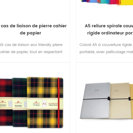
 cas de liaison de pierre cahier
A5 reliure spirale cou
de papier
rigide ordinateur po
A5 cas de liaison eco friendly pierre
Coloré A5 à couverture rigide
cahier de papier, tout en respectant
portable, avec pelliculage mat
l'environnement.
et élastique de fermet