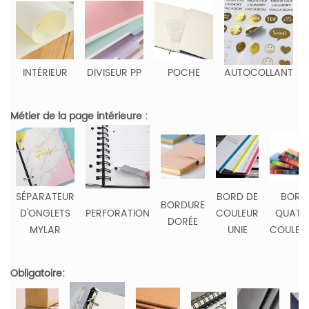
INTÉRIEUR
DIVISEUR PP
POCHE
AUTOCOLLANT
Métier de la page intérieure :
SÉPARATEUR
BORD DE
BORD
BORDURE
D'ONGLETS
PERFORATION
COULEUR
QUATR
DORÉE
MYLAR
UNIE
COULEU
Obligatoire: