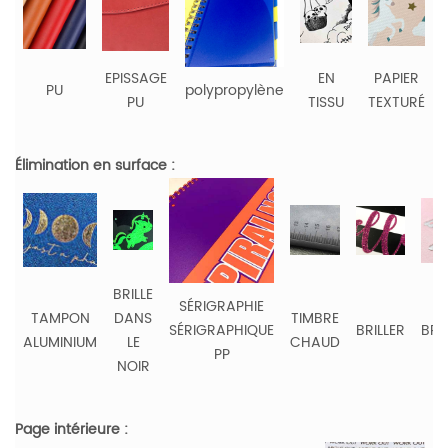
EPISSAGE
EN
PAPIER
PU
polypropylène
PU
TISSU
TEXTURÉ
Élimination en surface :
BRILLE
SÉRIGRAPHIE
TAMPON
DANS
TIMBRE
SÉRIGRAPHIQUE
BRILLER
BRO
ALUMINIUM
LE
CHAUD
PP
NOIR
Page intérieure :