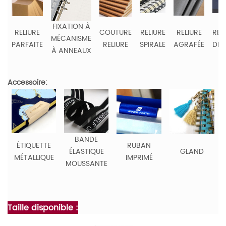
FIXATION À
RELIURE
COUTURE
RELIURE
RELIURE
REL
MÉCANISME
PARFAITE
RELIURE
SPIRALE
AGRAFÉE
DE 
À ANNEAUX
Accessoire:
BANDE
ÉTIQUETTE
RUBAN
ÉLASTIQUE
GLAND
MÉTALLIQUE
IMPRIMÉ
MOUSSANTE
Taille disponible :