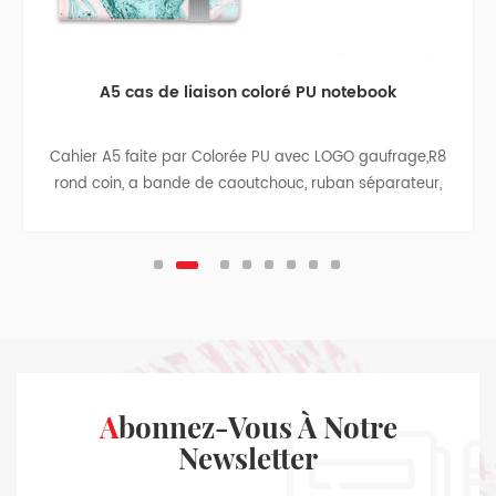
book
A5 cas de liaison thermo PU journal
gaufrage,R8
3 sujets thermo PU journal, avec du Papier de 
éparateur,
dans le dos de la couverture, facile à gérer votre t
côtés, à
pendentif.
Abonnez-Vous À Notre
Newsletter