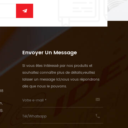
Envoyer Un Message
Si vous êtes intéressé par nos produits et
souhaitez connaître plus de détails,veuillez
laisser un message ici,nous vous répondrons
dès que nous le pouvons.
88
n,
g,