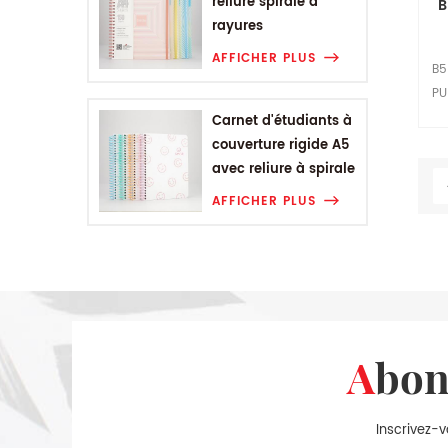
reliure spirale à
B
rayures
géométriques
AFFICHER PLUS
B5
PU
Carnet d'étudiants à
couverture rigide A5
avec reliure à spirale
Smiling Range
AFFICHER PLUS
Abo
Inscrivez-v