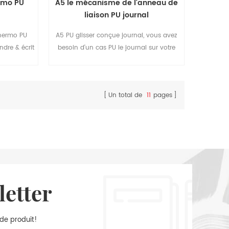
ermo PU
A5 le mécanisme de l'anneau de
liaison PU journal
Thermo PU
A5 PU glisser conçue journal, vous avez
ndre & écrit
besoin d'un cas PU le journal sur votre
el en cuir
voyage.
age et
r timbré
Un total de
11
pages
onibles
letter
 de produit!