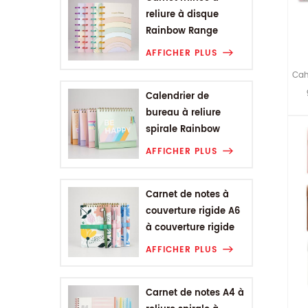
reliure à disque
Rainbow Range
AFFICHER PLUS
Cah
Calendrier de
cao
bureau à reliure
sa
spirale Rainbow
l'
Range
AFFICHER PLUS
Carnet de notes à
couverture rigide A6
à couverture rigide
de la gamme de
AFFICHER PLUS
fleurs végétales
Carnet de notes A4 à