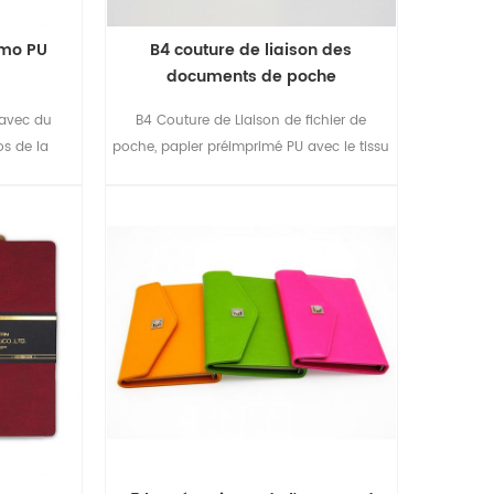
rmo PU
B4 couture de liaison des
documents de poche
 avec du
B4 Couture de Liaison de fichier de
os de la
poche, papier préimprimé PU avec le tissu
e travail.
montés à l'intérieur, à l'arrière il a mis sur
un invisible tranches aimant.