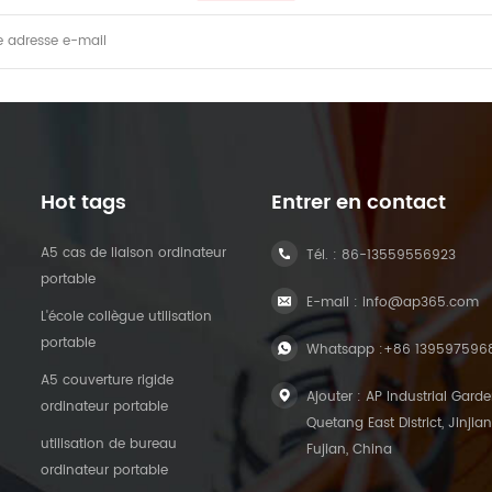
Hot tags
Entrer en contact
A5 cas de liaison ordinateur
Tél. :
86-13559556923
portable
E-mail :
info@ap365.com
L'école collègue utilisation
portable
Whatsapp :
+86 139597596
A5 couverture rigide
Ajouter : AP Industrial Garde
ordinateur portable
Quetang East District, Jinjian
utilisation de bureau
Fujian, China
ordinateur portable