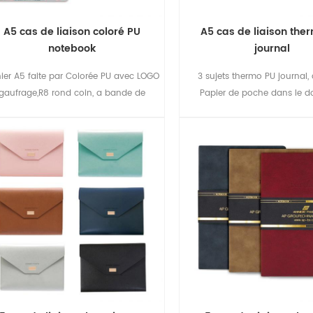
A5 cas de liaison coloré PU
A5 cas de liaison the
notebook
journal
ier A5 faite par Colorée PU avec LOGO
3 sujets thermo PU journal,
gaufrage,R8 rond coin, a bande de
Papier de poche dans le d
utchouc, ruban séparateur, stylo, sac,
couverture, facile à gérer votr
c de papier avec un chiffon côtés, à
intérieur de la couverture arrière, ruban
pendentif.