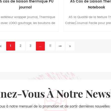
5 cas de liaison thermique PU
A5 Cas de Liaison Th
journal
Notebook
 extérieur wrapper journal, Thermique
A5 la Qualité de la texture 
 avec LOGO gaufrage, les boutons de
Cahier/Journal Facile pour pre
métal et de deux sacs à l'intérieur.
Thermo PU couvrir， près de ré
de texure, avec l'estamp
d'estampage, Avec du papie
1
2
3
...
11
bellyband 3 couleurs disp
nnez-Vous À Notre News
ous à notre mensuel de la promotion et de sortir dernières nouvelles