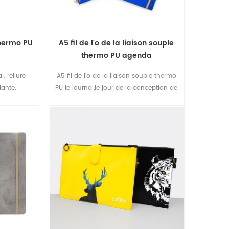
thermo PU
A5 fil de l'o de la liaison souple
thermo PU agenda
. reliure
A5 fil de l'o de la liaison souple thermo
lante.
PU le journal,le jour de la conception de
page,bon pour vous de faire tous les
jours d'enregistrement