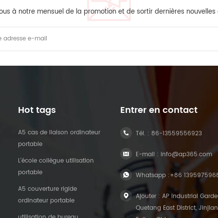
ous à notre mensuel de la promotion et de sortir dernières nouvelles
Hot tags
Entrer en contact
A5 cas de liaison ordinateur
Tél. :
86-13559556923
portable
E-mail :
info@ap365.com
L'école collègue utilisation
portable
Whatsapp :
+86 139597596
A5 couverture rigide
Ajouter : AP Industrial Garde
ordinateur portable
Quetang East District, Jinjian
utilisation de bureau