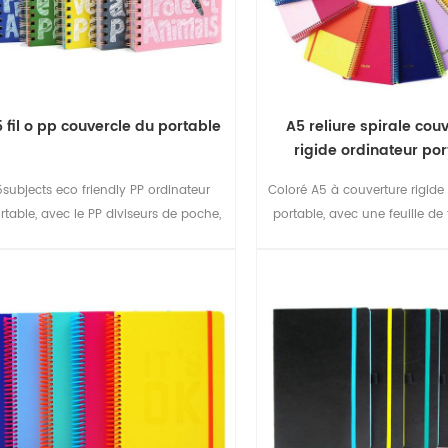
 fil o pp couvercle du portable
A5 reliure spirale cou
rigide ordinateur po
5subjects eco friendly PP ordinateur
Coloré A5 à couverture rigide
rtable, avec le PP diviseurs de poche,
portable, avec une feuille de 
facile à gérer votre travail.
élastique de fermetu