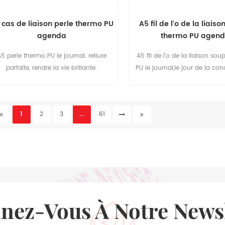
 cas de liaison perle thermo PU
A5 fil de l'o de la liais
agenda
thermo PU agen
5 perle thermo PU le journal. reliure
A5 fil de l'o de la liaison so
parfaite, rendre la vie brillante.
PU le journal,le jour de la co
page,bon pour vous de faire
jours d'enregistreme
1
2
3
...
61
nnez-Vous À Notre News