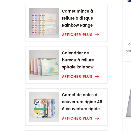
Carnet mince à
reliure à disque
Rainbow Range
AFFICHER PLUS
Co
por
Calendrier de
bureau à reliure
spirale Rainbow
Range
AFFICHER PLUS
Carnet de notes à
couverture rigide A6
à couverture rigide
de la gamme de
AFFICHER PLUS
fleurs végétales