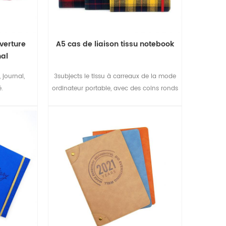
uverture
A5 cas de liaison tissu notebook
nal
 journal,
3subjects le tissu à carreaux de la mode
é.
ordinateur portable, avec des coins ronds
et élastique de fermeture, facile à gérer
votre travail.