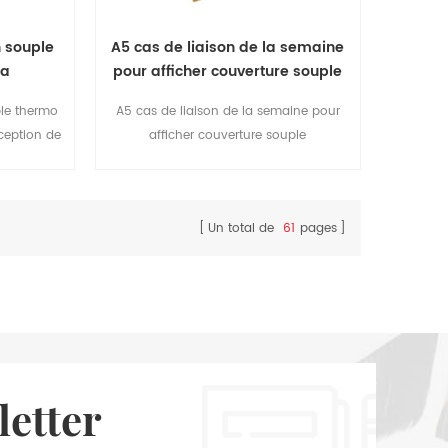
on souple
A5 cas de liaison de la semaine
da
pour afficher couverture souple
journal
uple thermo
A5 cas de liaison de la semaine pour
nception de
afficher couverture souple
 tous les
journal,couverture en cuir de deux2
nt
couches thermo PU couvrir avec la
décoration de timbre et de rivets,facile à
Un total de
61
pages
planifier votre travail hebdomadaire
letter