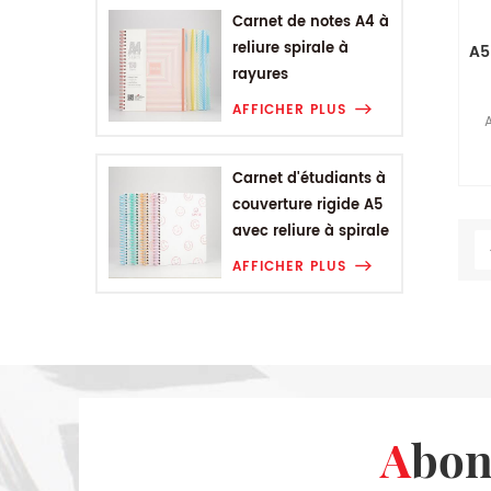
Carnet de notes A4 à
reliure spirale à
A5
rayures
géométriques
AFFICHER PLUS
A
Carnet d'étudiants à
couverture rigide A5
avec reliure à spirale
Smiling Range
AFFICHER PLUS
Abo