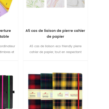
verture
A5 cas de liaison de pierre cahier
rtable
de papier
 ordinateur
A5 cas de liaison eco friendly pierre
timbres et
cahier de papier, tout en respectant
re
l'environnement.