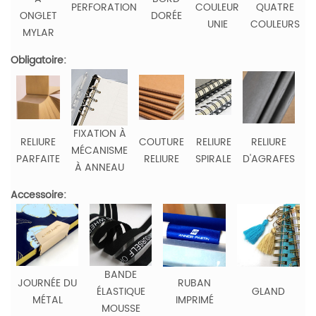
PERFORATION
COULEUR
QUATRE
ONGLET
DORÉE
UNIE
COULEURS
MYLAR
Obligatoire:
FIXATION À
R
RELIURE
COUTURE
RELIURE
RELIURE
MÉCANISME
PARFAITE
RELIURE
SPIRALE
D'AGRAFES
À ANNEAU
C
Accessoire:
BANDE
JOURNÉE DU
RUBAN
ÉLASTIQUE
GLAND
MÉTAL
IMPRIMÉ
MOUSSE