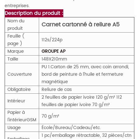
entreprises.
Description du produit :
Nom du
Carnet cartonné à reliure A5
produit
Feuille (
112s/224p
page )
Marque
GROUPE AP
Taille
148X210mm
PU 1.Carton de 25 mm, avec coin arrondi,
Couverture
bord de peinture à l'huile et fermeture
magnétique
Obligatoire
Reliure de cas
2 feuilles de papier ivoire 120 g/m² 112
Intérieur
feuilles de papier ivoire 70 g/m²
Papier à
70 g/m²
l'intérieur
GS
M
Usage
École/Bureau/Cadeau/etc.
1 pc/emballage rétractable, 32 pièces/ctn