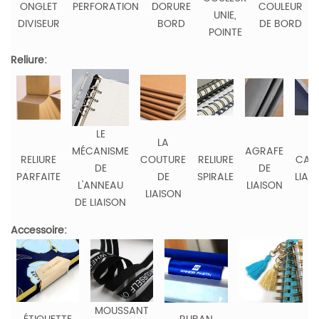
ONGLET
PERFORATION
DORURE
COULEUR
UNIE,
DIVISEUR
BORD
DE BORD
POINTE
Reliure:
LE
LA
MÉCANISME
AGRAFE
RELIURE
COUTURE
RELIURE
CAS 
DE
DE
PARFAITE
DE
SPIRALE
LIAI
L'ANNEAU
LIAISON
LIAISON
DE LIAISON
Accessoire:
MOUSSANT