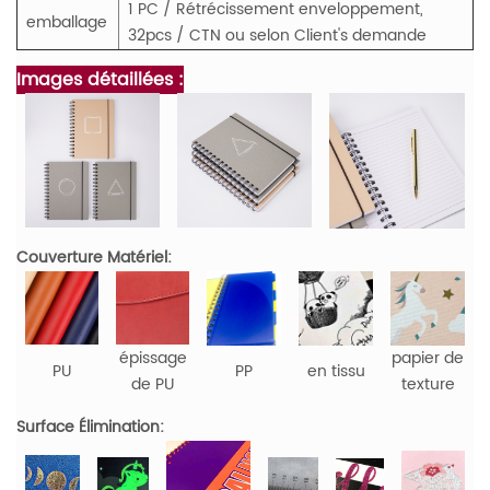
1 PC / Rétrécissement enveloppement,
emballage
32pcs / CTN ou selon Client's demande
Images détaillées :
Couverture Matériel:
épissage
papier de
PU
PP
en tissu
de PU
texture
Surface Élimination: