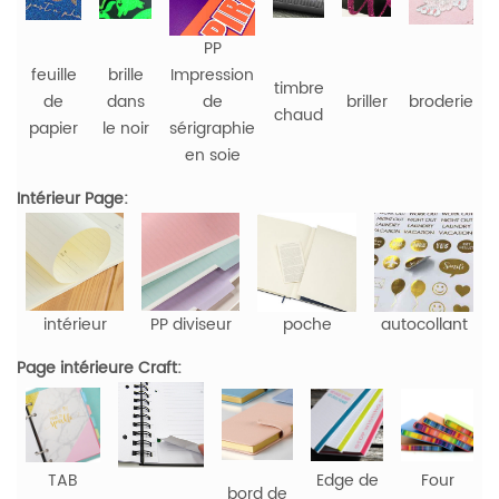
PP
feuille
brille
Impression
timbre
de
dans
de
briller
broderie
chaud
papier
le noir
sérigraphie
en soie
Intérieur Page:
intérieur
PP diviseur
poche
autocollant
Page intérieure Craft:
TAB
Edge de
Four
bord de