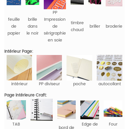
PP
feuille
brille
Impression
timbre
de
dans
de
briller
broderie
chaud
papier
le noir
sérigraphie
en soie
Intérieur Page:
intérieur
PP diviseur
poche
autocollant
Page intérieure Craft:
TAB
Edge de
Four
bord de