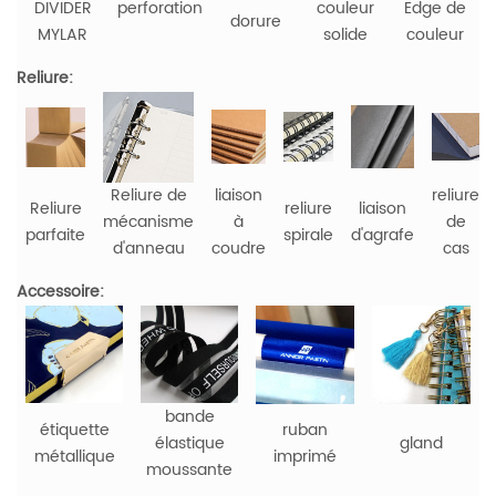
DIVIDER
perforation
couleur
Edge de
dorure
MYLAR
solide
couleur
Reliure:
Reliure de
liaison
reliure
Reliure
reliure
liaison
mécanisme
à
de
parfaite
spirale
d'agrafe
d'anneau
coudre
cas
Accessoire:
bande
étiquette
ruban
élastique
gland
métallique
imprimé
moussante