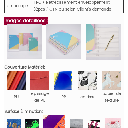
1 PC / Rétrécissement enveloppement,
emballage
32pcs / CTN ou selon Client's demande
Images détaillées :
Couverture Matériel:
épissage
papier de
PU
PP
en tissu
de PU
texture
Surface Élimination: