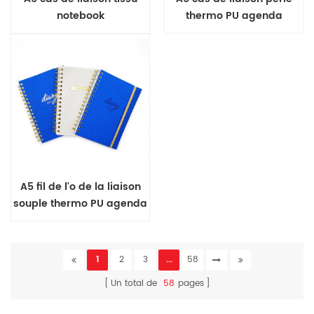
notebook
thermo PU agenda
A5 fil de l'o de la liaison
souple thermo PU agenda
1
2
3
...
58
Un total de
58
pages