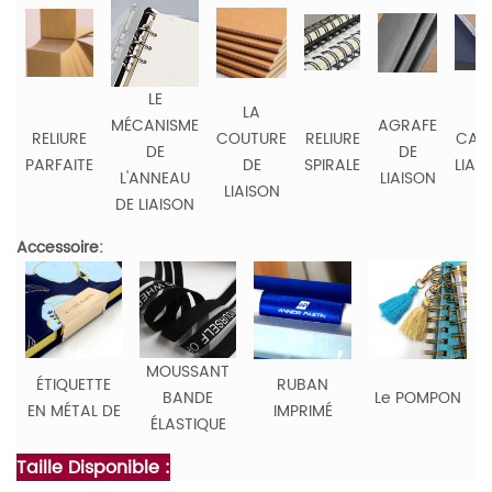
LE
LA
MÉCANISME
AGRAFE
RELIURE
COUTURE
RELIURE
CAS 
DE
DE
PARFAITE
DE
SPIRALE
LIAI
L'ANNEAU
LIAISON
LIAISON
DE LIAISON
Accessoire:
MOUSSANT
ÉTIQUETTE
RUBAN
BANDE
Le POMPON
EN MÉTAL DE
IMPRIMÉ
ÉLASTIQUE
Taille Disponible :