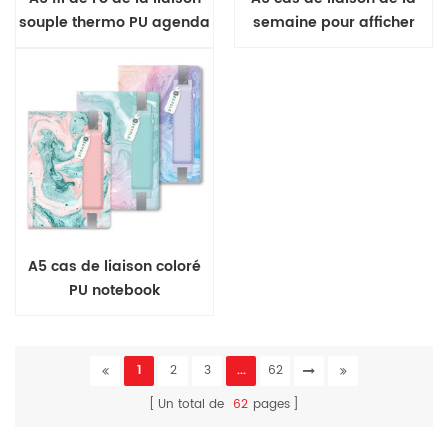
souple thermo PU agenda
semaine pour afficher
couverture souple journal
A5 cas de liaison coloré
PU notebook
1
2
3
...
62
Un total de
62
pages