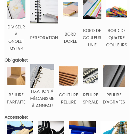
DIVISEUR
BORD DE
BORD DE
À
BORD
PERFORATION
COULEUR
QUATRE
ONGLET
DORÉE
UNIE
COULEURS
MYLAR
Obligatoire:
FIXATION À
R
RELIURE
COUTURE
RELIURE
RELIURE
MÉCANISME
PARFAITE
RELIURE
SPIRALE
D'AGRAFES
À ANNEAU
C
Accessoire: