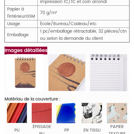
impression 1C/1C et coin arrondi
Papier à
70 g/m²
l'intérieur
GS
M
Usage
École/Bureau/Cadeau/etc.
1 pc/emballage rétractable, 32 pièces/ctn
Emballage
ou selon la demande du client
Images détaillées
Matériau de la couverture :
ÉPISSAGE
PAPIER
PU
PP
EN TISSU
PU
TEXTURE