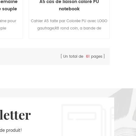
 semaine
A5 cas de liaison coloré PU
e souple
notebook
aine pour
Cahier A5 faite par Colorée PU avec LOGO
uple
gaufrage,R8 rond coin, a bande de
de deux2
caoutchouc, ruban séparateur, stylo, sac,
 avec la
sac de papier avec un chiffon côtés, à
ts,facile à
l'intérieur de la couverture arrière, ruban
Un total de
61
pages
domadaire
pendentif.
letter
 de produit!