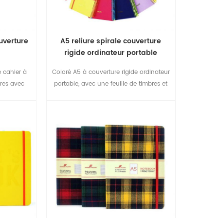
ouverture
A5 reliure spirale couverture
rigide ordinateur portable
e cahier à
Coloré A5 à couverture rigide ordinateur
ires avec
portable, avec une feuille de timbres et
tourner à
élastique de fermeture
 ordinateur
ollege teen