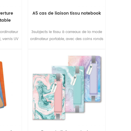
verture
A5 cas de liaison tissu notebook
rtable
 ordinateur
3subjects le tissu à carreaux de la mode
, vernis UV
ordinateur portable, avec des coins ronds
ure
et élastique de fermeture, facile à gérer
votre travail.