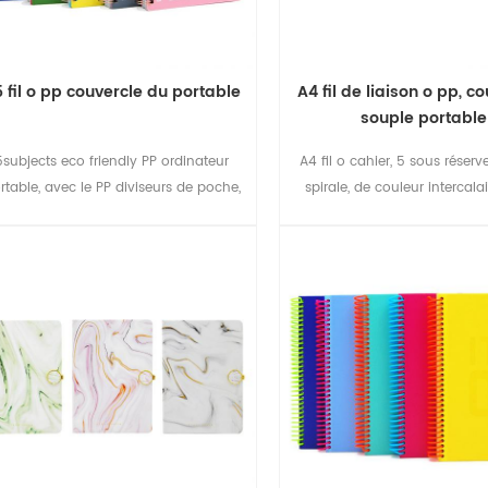
 fil o pp couvercle du portable
A4 fil de liaison o pp, c
souple portable
5subjects eco friendly PP ordinateur
A4 fil o cahier, 5 sous réserv
rtable, avec le PP diviseurs de poche,
spirale, de couleur intercala
facile à gérer votre travail.
onglets, idéal étudiant de re
l'école de cadeaux d'affaires,
portable, carnet de voyage, c
revues.