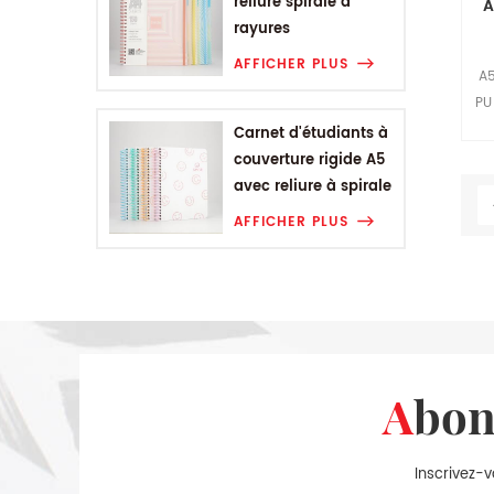
reliure spirale à
A
rayures
géométriques
AFFICHER PLUS
A5
PU
p
Carnet d'étudiants à
couverture rigide A5
avec reliure à spirale
Smiling Range
AFFICHER PLUS
Abo
Inscrivez-v