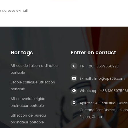
Hot tags
Entrer en contact
A5 cas de liaison ordinateur
Tél. :
86-13559556923
portable
E-mail :
info@ap365.com
L'école collègue utilisation
portable
Whatsapp :
+86 139597596
A5 couverture rigide
Ajouter : AP Industrial Garde
ordinateur portable
Quetang East District, Jinjian
utilisation de bureau
Fujian, China
ordinateur portable