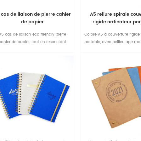
 cas de liaison de pierre cahier
A5 reliure spirale cou
de papier
rigide ordinateur po
A5 cas de liaison eco friendly pierre
Coloré A5 à couverture rigide
cahier de papier, tout en respectant
portable, avec pelliculage mat
l'environnement.
et élastique de fermet