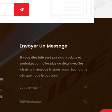
Envoyer Un Message
Si vous êtes intéressé par nos produits et
souhaitez connaître plus de détails,veuillez
laisser un message ici,nous vous répondrons
dès que nous le pouvons.
88
n,
g,