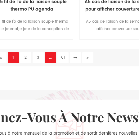
5 fil de l'o de la liaison souple
A5 cas de liaison de la
thermo PU agenda
pour afficher couvertur
journal
 fil de l'o de la liaison souple thermo
A5 cas de liaison de la sem
 le journal,le jour de la conception de
afficher couverture so
age,bon pour vous de faire tous les
journal,couverture en cuir 
jours d'enregistrement
couches thermo PU couvrir
décoration de timbre et de rive
1
2
3
...
61
planifier votre travail heb
nnez-Vous À Notre News
ous à notre mensuel de la promotion et de sortir dernières nouvelles