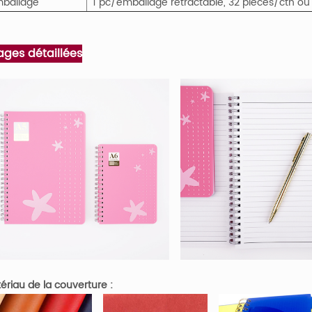
ballage
1 pc/emballage rétractable, 32 pièces/ctn ou
ages détaillées
ériau de la couverture :