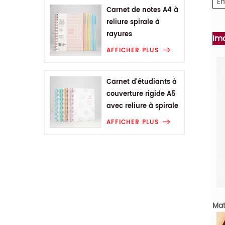
Em
Carnet de notes A4 à
reliure spirale à
rayures
Im
géométriques
AFFICHER PLUS
Carnet d'étudiants à
couverture rigide A5
avec reliure à spirale
Smiling Range
AFFICHER PLUS
Mat