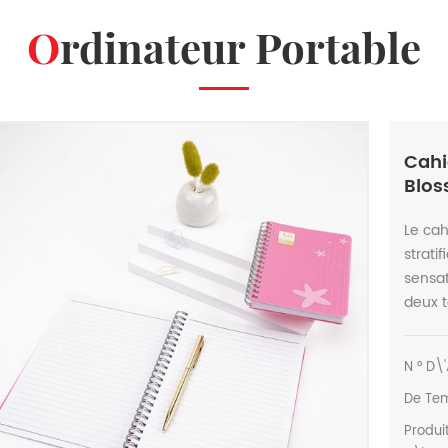
Ordinateur Portable
Cahi
Blo
Le cah
strati
sensat
deux ta
N ° D\'
De Te
Produi