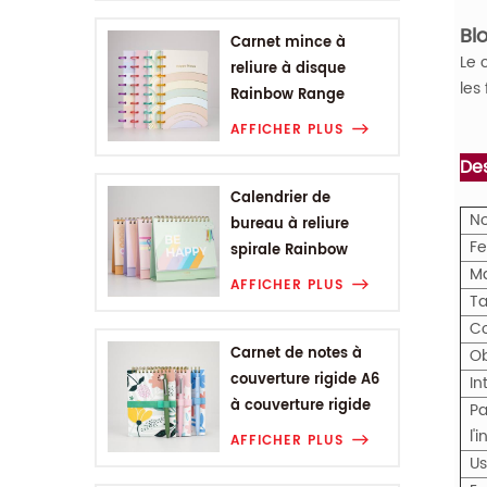
Bl
Carnet mince à
Le 
reliure à disque
les
Rainbow Range
AFFICHER PLUS
Des
Calendrier de
No
bureau à reliure
Fe
spirale Rainbow
M
Range
AFFICHER PLUS
Ta
Co
Carnet de notes à
Ob
couverture rigide A6
In
à couverture rigide
Pa
de la gamme de
l'
AFFICHER PLUS
fleurs végétales
U