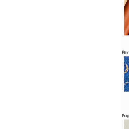
Éli
Pag