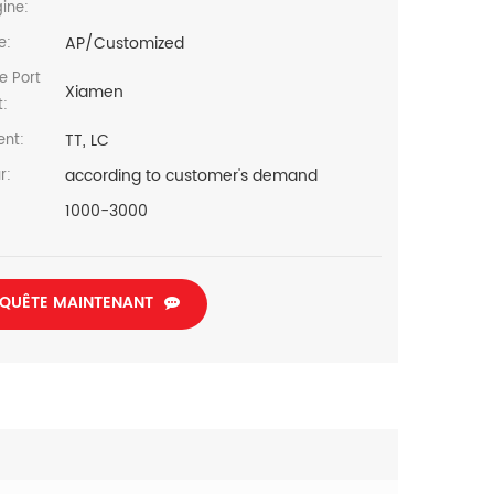
gine:
AP/Customized
e:
De Port
Xiamen
t:
TT, LC
ent:
according to customer's demand
r:
1000-3000
QUÊTE MAINTENANT