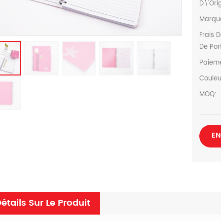
D\'Ori
Marqu
Frais 
De Por
Paiem
Couleu
MOQ:
EN
étails Sur Le Produit