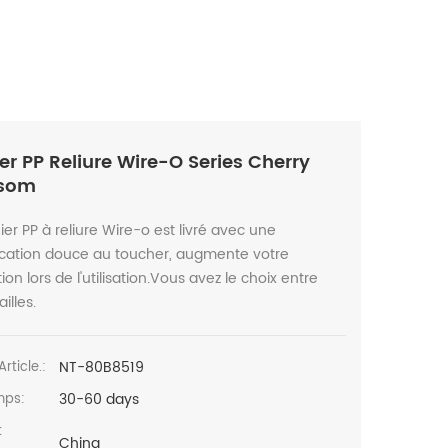
er PP Reliure Wire-O Series Cherry
ssom
ier PP à reliure Wire-o est livré avec une
fication douce au toucher, augmente votre
ion lors de l'utilisation.Vous avez le choix entre
illes.
NT-80B8519
article.:
30-60 days
mps:
t
China