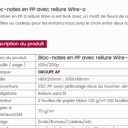
oc-notes en PP avec reliure Wire-o
cahier en PP à reliure Wire-o est livré avec un motif de fleurs de ce
 filles ou cadeau pour les enfants.Vous avez le choix entre deux tai
cription du produit :
Bloc-notes en PP avec reliure Wire-
m du produit
uille ( page )
100s/200p
arque
GROUPE AP
ille
148X210mm；105X148mm
uverture
65C PP, avec pelliculage doux au toucher, sér
ligatoire
Reliure sans fil
térieur
2 feuilles de papier blanc 120 g/m² 100 feuill
pier à
70 g/m²
intérieur
GS
M
sage
École/Bureau/Cadeau/etc.