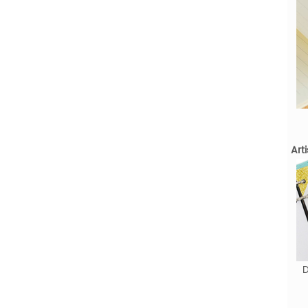
Art
D