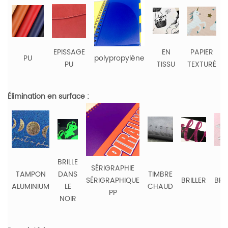
EPISSAGE
EN
PAPIER
PU
polypropylène
PU
TISSU
TEXTURÉ
Élimination en surface :
BRILLE
SÉRIGRAPHIE
TAMPON
DANS
TIMBRE
SÉRIGRAPHIQUE
BRILLER
BRO
ALUMINIUM
LE
CHAUD
PP
NOIR