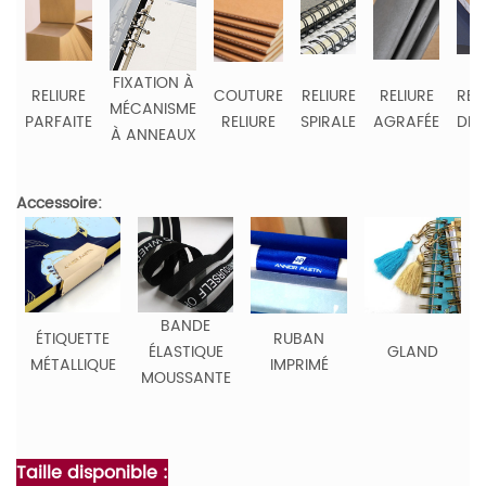
FIXATION À
RELIURE
COUTURE
RELIURE
RELIURE
REL
MÉCANISME
PARFAITE
RELIURE
SPIRALE
AGRAFÉE
DE 
À ANNEAUX
Accessoire:
BANDE
ÉTIQUETTE
RUBAN
ÉLASTIQUE
GLAND
MÉTALLIQUE
IMPRIMÉ
MOUSSANTE
Taille disponible :