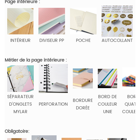
Page intérieure :
INTÉRIEUR
DIVISEUR PP
POCHE
AUTOCOLLANT
Métier de la page intérieure :
SÉPARATEUR
BORD DE
BORD
BORDURE
D'ONGLETS
PERFORATION
COULEUR
QUATR
DORÉE
MYLAR
UNIE
COULEU
Obligatoire: