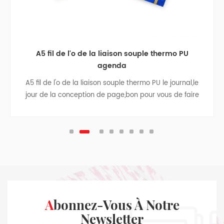
son souple thermo PU
A5 cas de liaison de la sema
da
couverture souple 
ple thermo PU le journal,le
A5 cas de liaison de la semai
e,bon pour vous de faire
couverture souple journal,couvert
enregistrement
couches thermo PU couvrir avec
timbre et de rivets,facile à plani
hebdomadair
Abonnez-Vous À Notre
Newsletter