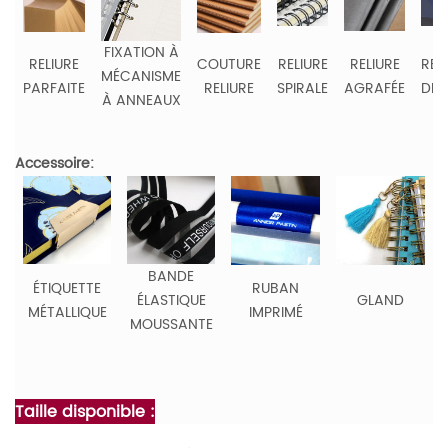
FIXATION À
RELIURE
COUTURE
RELIURE
RELIURE
REL
MÉCANISME
PARFAITE
RELIURE
SPIRALE
AGRAFÉE
DE 
À ANNEAUX
Accessoire:
BANDE
ÉTIQUETTE
RUBAN
ÉLASTIQUE
GLAND
MÉTALLIQUE
IMPRIMÉ
MOUSSANTE
Taille disponible :