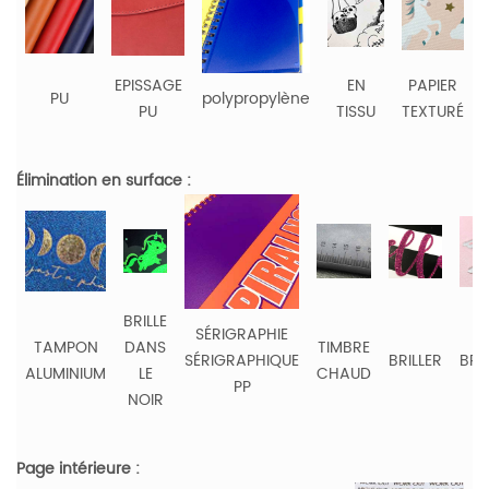
EPISSAGE
EN
PAPIER
PU
polypropylène
PU
TISSU
TEXTURÉ
Élimination en surface :
BRILLE
SÉRIGRAPHIE
TAMPON
DANS
TIMBRE
SÉRIGRAPHIQUE
BRILLER
BRO
ALUMINIUM
LE
CHAUD
PP
NOIR
Page intérieure :