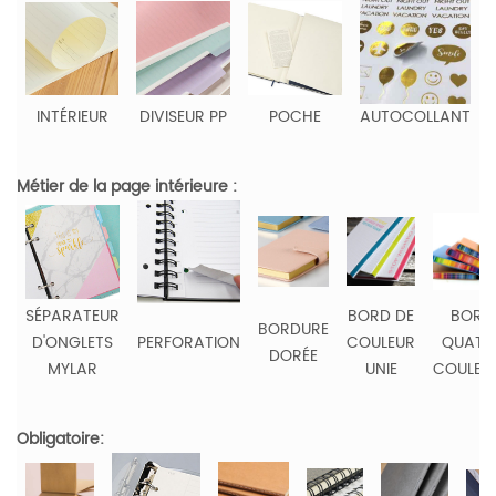
INTÉRIEUR
DIVISEUR PP
POCHE
AUTOCOLLANT
Métier de la page intérieure :
SÉPARATEUR
BORD DE
BORD
BORDURE
D'ONGLETS
PERFORATION
COULEUR
QUATR
DORÉE
MYLAR
UNIE
COULEU
Obligatoire: