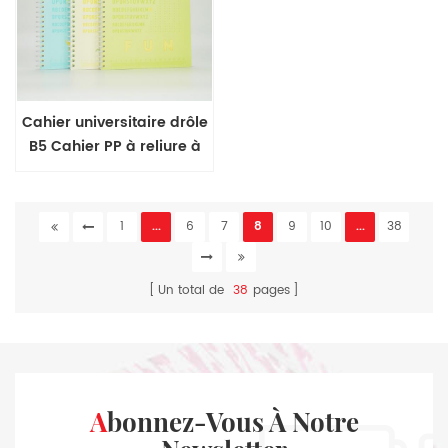
Cahier universitaire drôle
B5 Cahier PP à reliure à
spirale
1
...
6
7
8
9
10
...
38
Un total de
38
pages
Abonnez-Vous À Notre