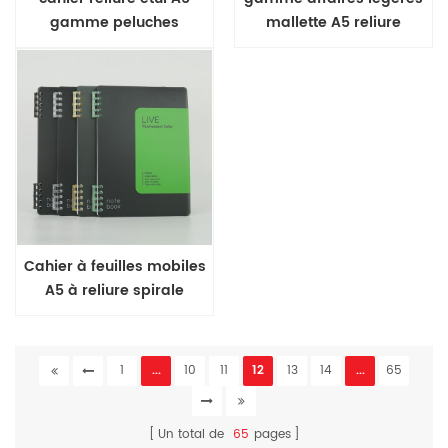
gamme peluches
mallette A5 reliure
mallette cahier
Cahier à feuilles mobiles
A5 à reliure spirale
couleur fluo
1
...
10
11
12
13
14
...
65
Un total de
65
pages