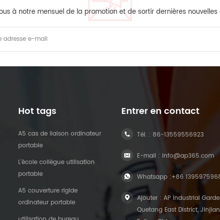
ous à notre mensuel de la promotion et de sortir dernières nouvelles
Hot tags
Entrer en contact
A5 cas de liaison ordinateur
Tél. :
86-13559556923
portable
E-mail :
info@ap365.com
L'école collègue utilisation
portable
Whatsapp :
+86 139597596
A5 couverture rigide
Ajouter : AP Industrial Garde
ordinateur portable
Quetang East District, Jinjian
utilisation de bureau