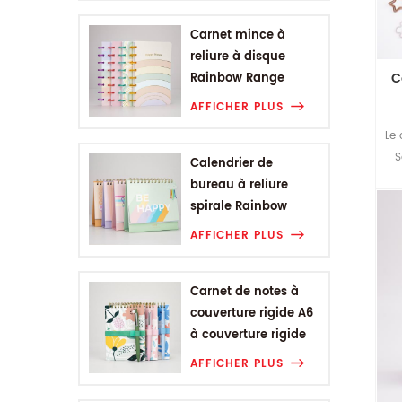
Carnet mince à
reliure à disque
C
Rainbow Range
AFFICHER PLUS
Le 
S
Calendrier de
av
bureau à reliure
spirale Rainbow
Range
AFFICHER PLUS
Carnet de notes à
couverture rigide A6
à couverture rigide
de la gamme de
AFFICHER PLUS
fleurs végétales