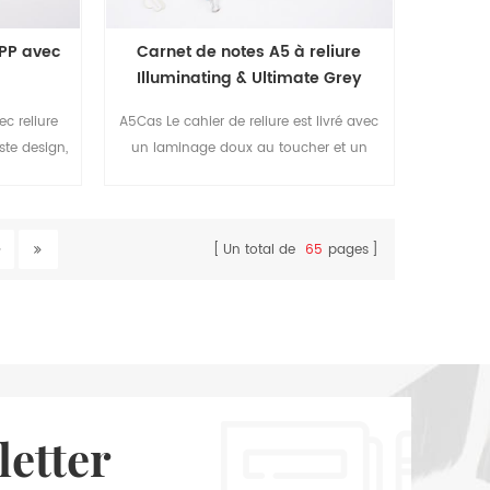
 PP avec
Carnet de notes A5 à reliure
Illuminating & Ultimate Grey
Series
ec reliure
A5Cas Le cahier de reliure est livré avec
ste design,
un laminage doux au toucher et un
squelles
tampon en aluminium, donne un look
haut de gamme.
Un total de
65
pages
letter