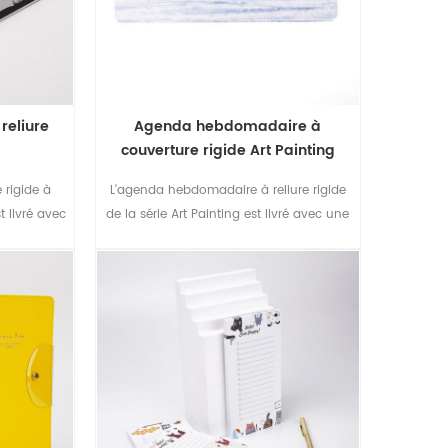
reliure
Agenda hebdomadaire à
couverture rigide Art Painting
Range
 rigide à
L'agenda hebdomadaire à reliure rigide
t livré avec
de la série Art Painting est livré avec une
oucher,
couverture artistique et un tampon en
ors de
aluminium, un bon choix pour les
étudiants ou les entreprises.