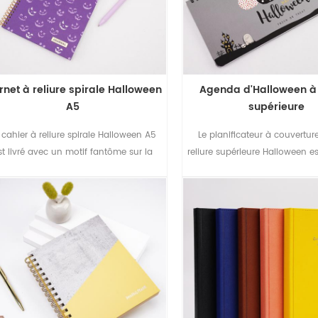
rnet à reliure spirale Halloween
Agenda d'Halloween à 
A5
supérieure
 cahier à reliure spirale Halloween A5
Le planificateur à couverture
st livré avec un motif fantôme sur la
reliure supérieure Halloween es
couverture.
une couverture douce au t
augmente la sensation l
l'utilisation.