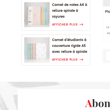
Carnet de notes A4 à
reliure spirale à
Pl
rayures
géométriques
AFFICHER PLUS
Le
es
po
Carnet d'étudiants à
qu
couverture rigide A5
avec reliure à spirale
eff
Smiling Range
AFFICHER PLUS
Abo