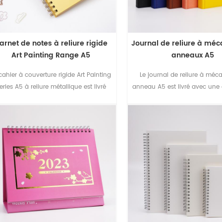
arnet de notes à reliure rigide
Journal de reliure à mé
Art Painting Range A5
anneaux A5
cahier à couverture rigide Art Painting
Le journal de reliure à méc
eries A5 à reliure métallique est livré
anneau A5 est livré avec une
ec un laminage mat et un tampon en
de couleur unie et un ta
aluminium, un bon choix pour les
aluminium, un bon choix p
étudiants ou les entreprises.
étudiants ou les entrepr