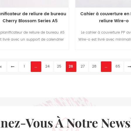
anificateur de reliure de bureau
Cahier à couverture en
Cherry Blossom Series A5
reliure Wire-o
 planificateur de reliure de bureau A5
Le cahier à couverture PP av
t livré avec un support de calendrier
Wire-o est livré avec minimali
ur la commodité de votre utilisation
avec quatre tailles parmi le
otidienne.Week to view planner peut
choisir.
vous aider à organiser votre vie
1
...
24
25
26
27
28
...
65
icacement.Le motif de fleurs de cerisier
de couleur rose en fait un meilleur
cadeau pour les filles.
nnez-Vous À Notre News