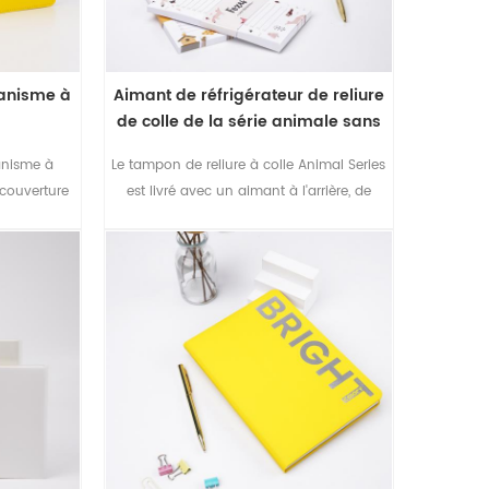
canisme à
Aimant de réfrigérateur de reliure
de colle de la série animale sans
tampon
anisme à
Le tampon de reliure à colle Animal Series
 couverture
est livré avec un aimant à l'arrière, de
mpon en
sorte que vous pouvez le mettre sur le
our les
réfrigérateur pour prendre un mémo.
ises.