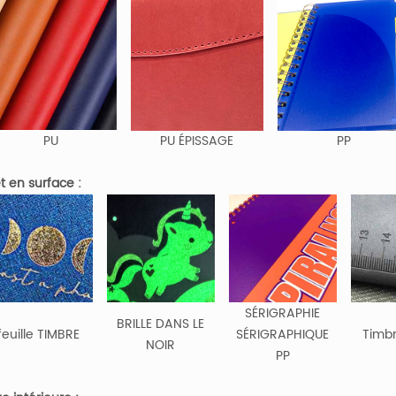
PU
PU ÉPISSAGE
PP
et en surface :
SÉRIGRAPHIE
BRILLE DANS LE
feuille TIMBRE
SÉRIGRAPHIQUE
Timb
NOIR
PP