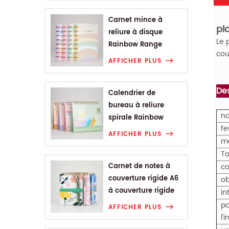
Carnet mince à
pl
reliure à disque
Le 
Rainbow Range
cou
AFFICHER PLUS
Des
Calendrier de
bureau à reliure
no
spirale Rainbow
fe
Range
AFFICHER PLUS
m
Ta
Carnet de notes à
co
couverture rigide A6
ob
à couverture rigide
in
de la gamme de
pa
AFFICHER PLUS
fleurs végétales
l'