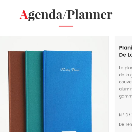
Agenda/Planner
Plan
De L
Le pla
de la 
couver
alumin
gamme
N ° D\'
De Te