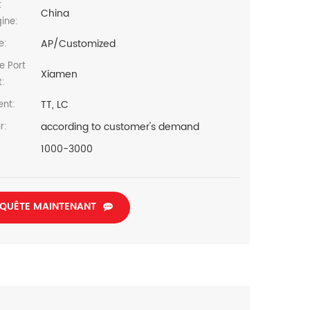
t
China
gine:
AP/Customized
e:
De Port
Xiamen
t:
TT, LC
ent:
according to customer's demand
r:
1000-3000
QUÊTE MAINTENANT