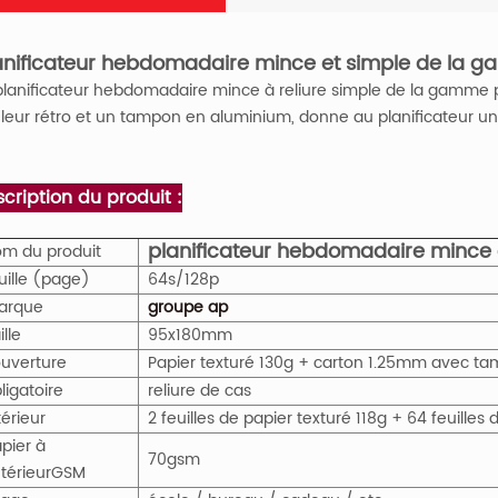
anificateur hebdomadaire mince et simple de la g
planificateur hebdomadaire mince à reliure simple de la gamme p
leur rétro et un tampon en aluminium, donne au planificateur u
cription du produit :
planificateur hebdomadaire mince 
m du produit
uille (page)
64s/128p
arque
groupe ap
ille
95x180mm
uverture
Papier texturé 130g + carton 1.25mm avec t
ligatoire
reliure de cas
térieur
2 feuilles de papier texturé 118g + 64 feuille
pier à
70gsm
intérieur
GS
M