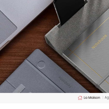
La Maison
Ag
|