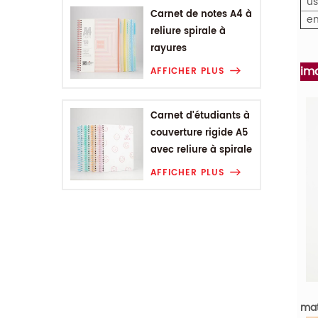
u
Carnet de notes A4 à
e
reliure spirale à
rayures
géométriques
im
AFFICHER PLUS
Carnet d'étudiants à
couverture rigide A5
avec reliure à spirale
Smiling Range
AFFICHER PLUS
mat