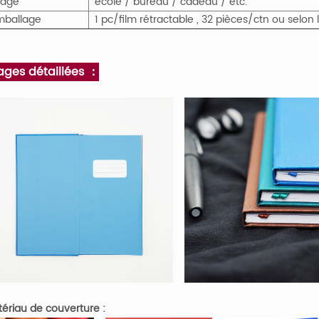
sage
école / bureau / cadeau / etc.
mballage
1 pc/film rétractable , 32 pièces/ctn ou selon
ages détaillées ：
ériau de couverture :