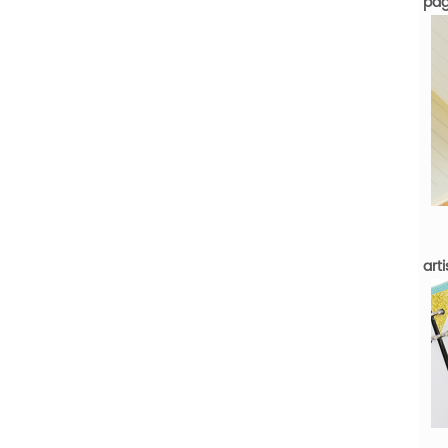
pag
art