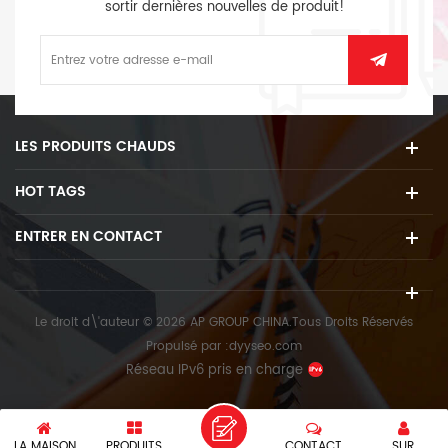
sortir dernières nouvelles de produit!
LES PRODUITS CHAUDS
HOT TAGS
ENTRER EN CONTACT
Le droit d\'auteur © 2026 AP GROUP CHINA.Tous Droits Réservés
Propulsé par :
dyyseo.com
Réseau IPv6 pris en charge
LA MAISON
PRODUITS
CONTACT
SUR