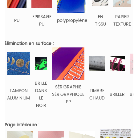
EPISSAGE
EN
PAPIER
PU
polypropylène
PU
TISSU
TEXTURÉ
Élimination en surface :
BRILLE
SÉRIGRAPHIE
TAMPON
DANS
TIMBRE
SÉRIGRAPHIQUE
BRILLER
BRO
ALUMINIUM
LE
CHAUD
PP
NOIR
Page intérieure :