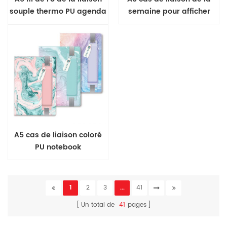
souple thermo PU agenda
semaine pour afficher
couverture souple journal
A5 cas de liaison coloré
PU notebook
1
2
3
...
41
Un total de
41
pages