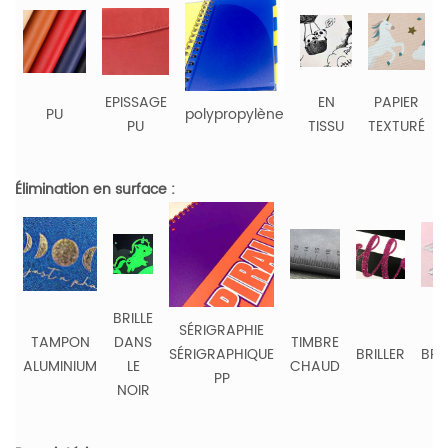
EPISSAGE
EN
PAPIER
PU
polypropylène
PU
TISSU
TEXTURÉ
Élimination en surface :
BRILLE
SÉRIGRAPHIE
TAMPON
DANS
TIMBRE
SÉRIGRAPHIQUE
BRILLER
BRO
ALUMINIUM
LE
CHAUD
PP
NOIR