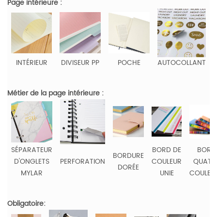
Page intérieure :
INTÉRIEUR
DIVISEUR PP
POCHE
AUTOCOLLANT
Métier de la page intérieure :
SÉPARATEUR
BORD DE
BORD
BORDURE
D'ONGLETS
PERFORATION
COULEUR
QUATR
DORÉE
MYLAR
UNIE
COULEU
Obligatoire: