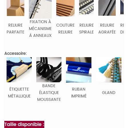
FIXATION À
RELIURE
COUTURE
RELIURE
RELIURE
REL
MÉCANISME
PARFAITE
RELIURE
SPIRALE
AGRAFÉE
DE 
À ANNEAUX
Accessoire:
BANDE
ÉTIQUETTE
RUBAN
ÉLASTIQUE
GLAND
MÉTALLIQUE
IMPRIMÉ
MOUSSANTE
Taille disponible :