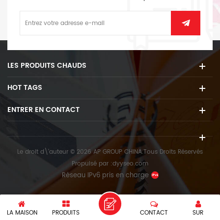
LES PRODUITS CHAUDS
HOT TAGS
ENTRER EN CONTACT
Le droit d\'auteur © 2026 AP GROUP CHINA.Tous Droits Réservés
Propulsé par :
dyyseo.com
Réseau IPv6 pris en charge
LA MAISON
PRODUITS
CONTACT
SUR