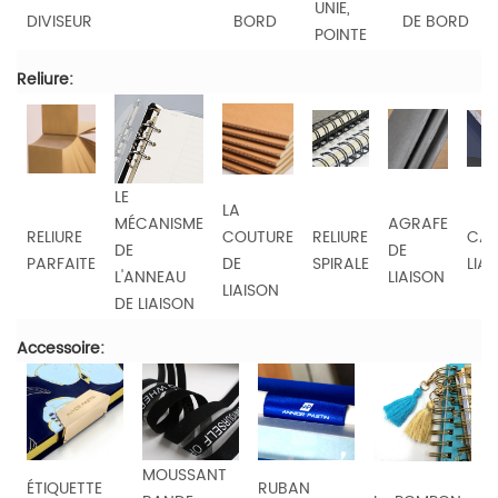
UNIE,
DIVISEUR
BORD
DE BORD
POINTE
Reliure:
LE
LA
MÉCANISME
AGRAFE
RELIURE
COUTURE
RELIURE
CAS
DE
DE
PARFAITE
DE
SPIRALE
LIA
L'ANNEAU
LIAISON
LIAISON
DE LIAISON
Accessoire:
MOUSSANT
ÉTIQUETTE
RUBAN