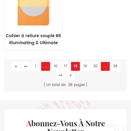
Cahier à reliure souple B6
Illuminating & Ultimate
Grey Series
1
...
16
17
18
19
20
...
38
Un total de
38
pages
Abonnez-Vous À Notre