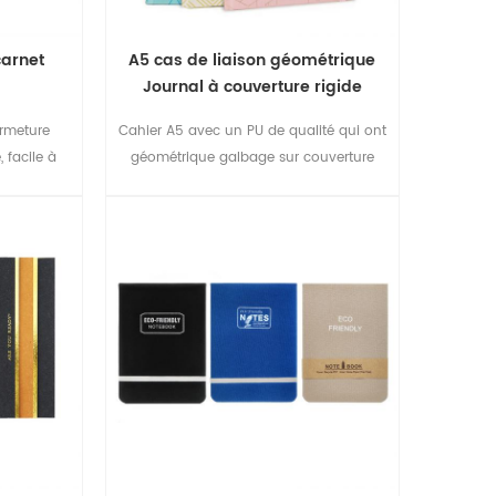
carnet
A5 cas de liaison géométrique
Journal à couverture rigide
ermeture
Cahier A5 avec un PU de qualité qui ont
 facile à
géométrique galbage sur couverture
rigide, l'aluminium le modèle est comme
un labyrinthe à l'intérieur, pour mieux les
ouvrir votre créativité