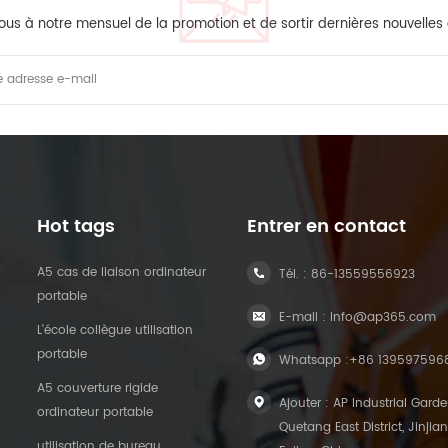
ous à notre mensuel de la promotion et de sortir dernières nouvelles
Hot tags
Entrer en contact
A5 cas de liaison ordinateur
Tél. :
86-13559556923
portable
E-mail :
info@ap365.com
L'école collègue utilisation
portable
Whatsapp :
+86 139597596
A5 couverture rigide
Ajouter : AP Industrial Garde
ordinateur portable
Quetang East District, Jinjian
utilisation de bureau