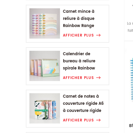
Carnet mince à
reliure à disque
La 
Rainbow Range
fa
AFFICHER PLUS
d
e
Calendrier de
bureau à reliure
spirale Rainbow
Range
AFFICHER PLUS
Carnet de notes à
couverture rigide A6
à couverture rigide
de la gamme de
AFFICHER PLUS
fleurs végétales
B