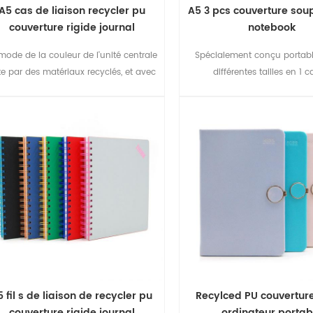
A5 cas de liaison recycler pu
A5 3 pcs couverture sou
couverture rigide journal
notebook
mode de la couleur de l'unité centrale
Spécialement conçu portabl
ite par des matériaux recyclés, et avec
différentes tailles en 1 c
e la pierre papier pages intérieures.
Couleurs de la mode et super lisse
xpérience d'écriture. Plaisir à écrire et
pendant ce temps projet. de notre
environnement.
5 fil s de liaison de recycler pu
Recylced PU couverture
couverture rigide journal
ordinateur portab