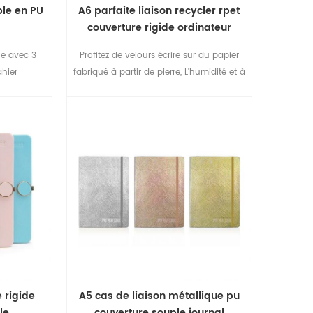
ple en PU
A6 parfaite liaison recycler rpet
couverture rigide ordinateur
portable
e avec 3
Profitez de velours écrire sur du papier
ahier
fabriqué à partir de pierre, L'humidité et à
l'usure, résistant à feuilles parfait tout-
terrain notebook , L'encre glisse sur la
page et n'est pas visible.
 rigide
A5 cas de liaison métallique pu
le
couverture souple journal