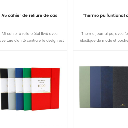
A5 cahier de reliure de cas
Thermo pu funtional 
A5 cahier à reliure étui livré avec
Thermo journal pu, avec f
verture d'unité centrale, le design est
élastique de mode et poche,
mieux assorti l'un à l'autre pour diriger
gérer travail.
la mode