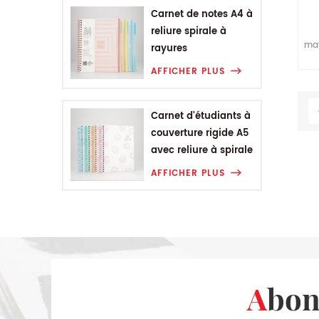
Carnet de notes A4 à
reliure spirale à
mat
rayures
fil
géométriques
AFFICHER PLUS
d
co
Pa
Carnet d'étudiants à
couverture rigide A5
avec reliure à spirale
Smiling Range
AFFICHER PLUS
Abo