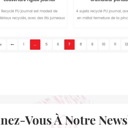
Recyclé PU journal est maded de
4 sujets recyclé PU journal, a
ériaux recyclés, avec des lits jumeaux
en métal fermeture de la pince
 de liaison et colorés peints à bord des
gérer votre travail.
eux caches avant et arrière, féconde
ntraste de couleurs sont disponibles.
1
...
5
6
7
8
9
10
11
1
rfait pour le bureau d'affaires et de la
rédaction de l'offre.
nnez-Vous À Notre News