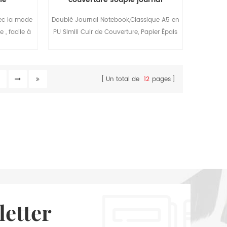
vec la mode
Doublé Journal Notebook,Classique A5 en
 , facile à
PU Simili Cuir de Couverture, Papier Épais
Avec Poche Intérieure,Convient Pour École
de Fournitures de Bureau.
2
Un total de
12
pages
letter